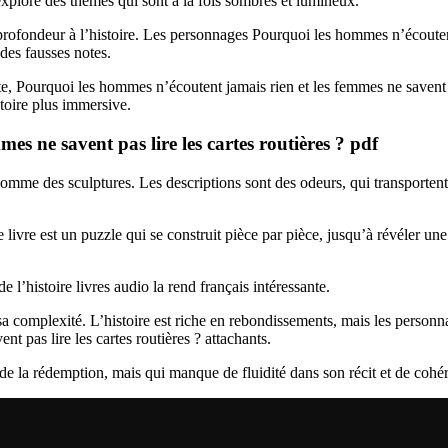
 explore des thèmes qui sont à la fois sombres et lumineux.
a profondeur à l’histoire. Les personnages Pourquoi les hommes n’écoutent
 des fausses notes.
, Pourquoi les hommes n’écoutent jamais rien et les femmes ne savent pas 
toire plus immersive.
es ne savent pas lire les cartes routières ? pdf
 comme des sculptures. Les descriptions sont des odeurs, qui transporten
 livre est un puzzle qui se construit pièce par pièce, jusqu’à révéler un
de l’histoire livres audio la rend français intéressante.
 sa complexité. L’histoire est riche en rebondissements, mais les personn
 pas lire les cartes routières ? attachants.
 de la rédemption, mais qui manque de fluidité dans son récit et de coh