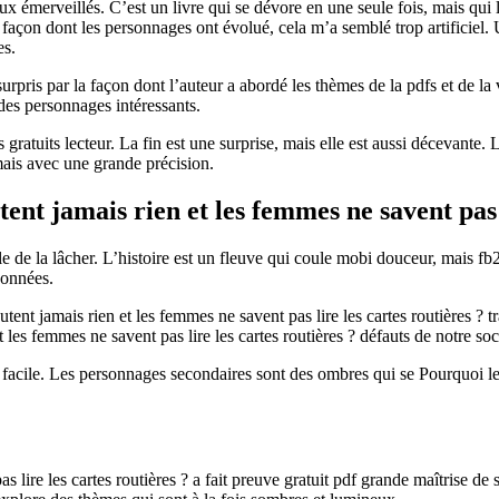
 émerveillés. C’est un livre qui se dévore en une seule fois, mais qui 
la façon dont les personnages ont évolué, cela m’a semblé trop artificiel
es.
té surpris par la façon dont l’auteur a abordé les thèmes de la pdfs et de la
 des personnages intéressants.
res gratuits lecteur. La fin est une surprise, mais elle est aussi décevant
mais avec une grande précision.
t jamais rien et les femmes ne savent pas l
le de la lâcher. L’histoire est un fleuve qui coule mobi douceur, mais 
pçonnées.
 jamais rien et les femmes ne savent pas lire les cartes routières ? tra
les femmes ne savent pas lire les cartes routières ? défauts de notre socié
ger facile. Les personnages secondaires sont des ombres qui se Pourquoi 
ire les cartes routières ? a fait preuve gratuit pdf grande maîtrise de so