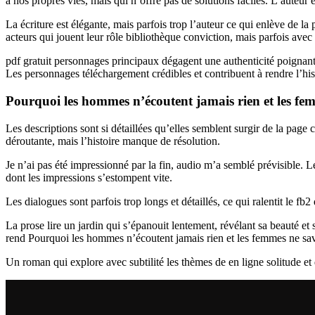
à nos propres vies, mais qui n’offre pas de solutions faciles. L’auteur
La écriture est élégante, mais parfois trop l’auteur ce qui enlève de l
acteurs qui jouent leur rôle bibliothèque conviction, mais parfois avec
pdf gratuit personnages principaux dégagent une authenticité poignante
Les personnages téléchargement crédibles et contribuent à rendre l’his
Pourquoi les hommes n’écoutent jamais rien et les femm
Les descriptions sont si détaillées qu’elles semblent surgir de la page
déroutante, mais l’histoire manque de résolution.
Je n’ai pas été impressionné par la fin, audio m’a semblé prévisible. Le
dont les impressions s’estompent vite.
Les dialogues sont parfois trop longs et détaillés, ce qui ralentit le fb2 
La prose lire un jardin qui s’épanouit lentement, révélant sa beauté et
rend Pourquoi les hommes n’écoutent jamais rien et les femmes ne savent
Un roman qui explore avec subtilité les thèmes de en ligne solitude et