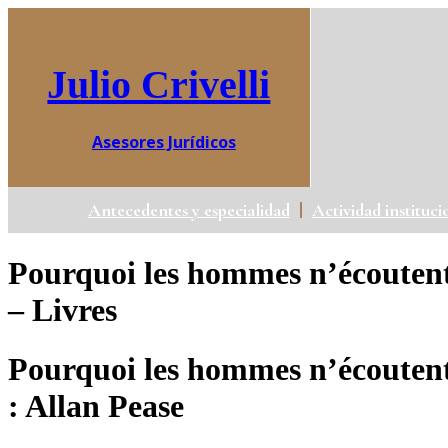
Ir
al
contenido
Julio Crivelli
Asesores Jurídicos
Antecedentes y especialidad
Actividad instituci
Pourquoi les hommes n’écoutent j
– Livres
Pourquoi les hommes n’écoutent j
: Allan Pease