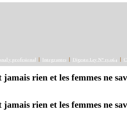
onal y profesional
Integrantes
Digesto Ley N° 13.064
C
amais rien et les femmes ne saven
amais rien et les femmes ne saven