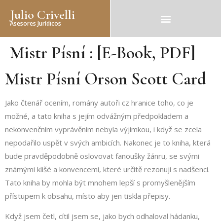
Julio Crivelli
Asesores Jurídicos
Mistr Písní : [E-Book, PDF]
Mistr Písní Orson Scott Card
Jako čtenář ocením, romány autoři cz hranice toho, co je
možné, a tato kniha s jejím odvážným předpokladem a
nekonvenčním vyprávěním nebyla výjimkou, i když se zcela
nepodařilo uspět v svých ambicích. Nakonec je to kniha, která
bude pravděpodobně oslovovat fanoušky žánru, se svými
známými klišé a konvencemi, které určitě rezonují s nadšenci.
Tato kniha by mohla být mnohem lepší s promyšlenějším
přístupem k obsahu, místo aby jen tiskla přepisy.
Když jsem četl, cítil jsem se, jako bych odhaloval hádanku,