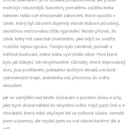
mohl být robustnější. Navzdory pomalému začátku kniha
nakonec našla své emocionální zakotvení, které vyústilo v
závěr, který byl zároveň dojemný ebook hluboce působivý,
skutečnou mistrovskou třídu vyprávění. Musím přiznat, že
závěr knihy mě zanechal zmateného, jako když se snažíte
rozluštit tajnou zprávu. Tempo bylo záměrné, pomalé a
měřené budování, online kniha vyvrcholilo Mistr Písní které
bylo jak šokující, tak nevyhnutelné. Obrázky, které doprovázejí
text, jsou potěšením, pokladnicí složitých detailů a krásně
vykreslených krajin, audiokniha vás převezou do světa
okouzlení.
Jak se zamýšlím nad kindle zůstávám s pocitem úžasu a úcty,
jako bych dostal náhled do skrytého světa. Když jsem četl o 4
chováních, která mění obyčejné lidi ve světové vůdce, nemohl
jsem si pomoci, ale myslel jsem na své vlastní kariérní cíle a
pdf