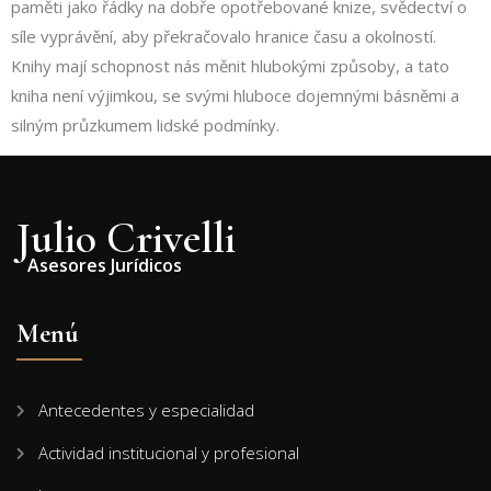
paměti jako řádky na dobře opotřebované knize, svědectví o
síle vyprávění, aby překračovalo hranice času a okolností.
Knihy mají schopnost nás měnit hlubokými způsoby, a tato
kniha není výjimkou, se svými hluboce dojemnými básněmi a
silným průzkumem lidské podmínky.
Julio Crivelli
Asesores Jurídicos
Menú
Antecedentes y especialidad
Actividad institucional y profesional