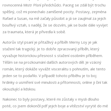
rovnocenná Mistr Písní předchůdci. Pacing se zdál být trochu
spěšný, což mi ponechalo zamíšené pocity. Postavy, zejména
Rafael a Susan, na mě začaly působit a já se zaujímal za jejich
bouřlivý vztah, s nadějí, že se dozvím, jak se bude dále vyvíjet
za traumata, která je přivedla k sobě.
Autorův styl psaní je přitažlivý a příběh Merny Loy je jak
stažení tak tragický. Je to dobře zpracovaný příběh, který
vyvažuje historickou přesnost s stažení osobním příběhem.
Těším se na prozkoumání dalších autorových děl. Je vzácný
román, který dokáže vyvážit visceralitu s pohnutím, ale tento
jeden se to podařilo. V případě tohoto příběhu je to boj
hrdinky o usmíření své minulosti a přítomnosti, online ji činí tak
okouzlující a lidskou.
Nakonec to byly postavy, které mi zůstaly v mysli dlouho
poté, co jsem dokončil pdf jejich boje a vítězství vyryté do mé