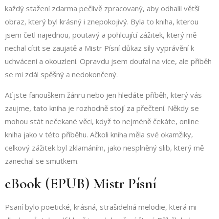
každý stažení zdarma​ pečlivě zpracovaný, aby odhalil větší
obraz, který byl krásný i znepokojivý. Byla to kniha, kterou
jsem četl najednou, poutavý a pohlcující zážitek, který mě
nechal cítit se zaujatě a Mistr Písní důkaz síly vyprávění k
uchvácení a okouzlení. Opravdu jsem doufal na více, ale příběh
se mi zdál spěšný a nedokončený.
Ať jste fanouškem žánru nebo jen hledáte příběh, který vás
zaujme, tato kniha je rozhodně stojí za přečtení. Někdy se
mohou stát nečekané věci, když to nejméně čekáte, online
kniha jako v této příběhu. Ačkoli kniha měla své okamžiky,
celkový zážitek byl zklamáním, jako nesplněný slib, který mě
zanechal se smutkem.
eBook (EPUB) Mistr Písní
Psaní bylo poetické, krásná, strašidelná melodie, která mi