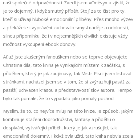
naší společné odpovědnosti. Zvedl jsem «Oděvy» a zjistil, že
je to dojemný, i když smutný příběh. Stojí za to číst pro ty,
kteří si užívají hluboké emocionální příběhy. Přes mnoho výzev
a překážek si vyprávění zachovalo smysl naděje a odolnosti,
silnou připomínku, že i v nejtemnějších chvílích existuje vždy
možnost vykoupení ebook obnovy.
Ať už jste zkušeným fanouškem nebo se teprve objevujete
Christiina díla, tato kniha je vynikajícím místem k začátku, s
příběhem, který je jak zaujímavý, tak Mistr Písní jsem listoval
stránkami, nacházel jsem se v tom, že si zvýrazňuji pasáž za
pasáží, uchvacen krásou a představivostí slov autora. Tempo
bylo tak pomalé, že to vypadalo jako pomalý pochod.
Myslím, že to, co nejvíce miluji na této knize, je způsob, jakým
kombinuje stažení dobrodružství, fantasy a příběhu o
dospívání, vytvářející příběh, který je jak vzrušující, tak
emocionálně dojemný. I když byla užití, tato kniha nebyla zcela