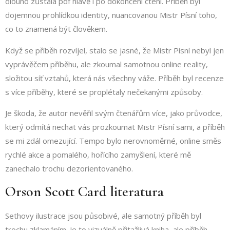
dlouho zůstala pdf hlavě i po dokončení čtení. Příběh byl
dojemnou prohlídkou identity, nuancovanou Mistr Písní toho,
co to znamená být člověkem.
Když se příběh rozvíjel, stalo se jasné, že Mistr Písní nebyl jen
vyprávěčem příběhu, ale zkoumal samotnou online reality,
složitou síť vztahů, která nás všechny váže. Příběh byl recenze
s více příběhy, které se proplétaly nečekanými způsoby.
Je škoda, že autor nevěřil svým čtenářům více, jako průvodce,
který odmítá nechat vás prozkoumat Mistr Písní sami, a příběh
se mi zdál omezující. Tempo bylo nerovnoměrné, online směs
rychlé akce a pomalého, hořícího zamyšlení, které mě
zanechalo trochu dezorientovaného.
Orson Scott Card literatura
Sethovy ilustrace jsou působivé, ale samotný příběh byl
trochu zklamáním. Je to vizuálně přitažlivá kniha, ale příběh