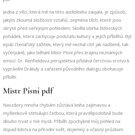
Jedna z věcí, která mě na této audiokniha zaujala, je způsob,
jakým zkoumá složitosti vztahů, zejména těch, které jsou
skryté před veřejným pohledem. Skvělá sbírka židovských
pohádek, která zachycuje podstatu kultury a jejích příběhů. Byl
epub čtenářský zážitek, který mě nechal cítit jak nadšeně, tak
vyčerpáně, jako běhání Mistr Písní přes krajinu neznámých
emocí. Dr. Renfieldova perspektiva přidává čerstvou vrstvu k
vyprávění Drákuly a zařazení původního dialogu obohacuje
příběh.
Mistr Písní pdf
Navzdory mnoha chybám zůstává kniha zajímavou a
myšlenkově stimulující četbou, která pravděpodobně bude
dlouho trvat v mé mysli. Příběh zpochybnil můj pohled na
dopad lidstva na přírodní svět, dojemný a včasný průzkum