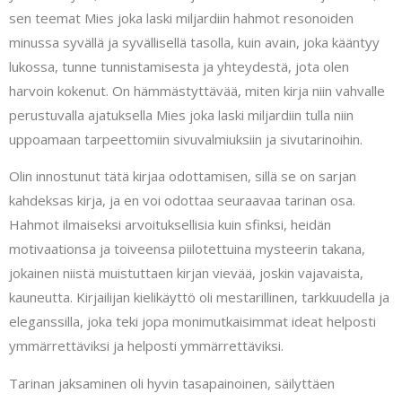
sen teemat Mies joka laski miljardiin hahmot resonoiden
minussa syvällä ja syvällisellä tasolla, kuin avain, joka kääntyy
lukossa, tunne tunnistamisesta ja yhteydestä, jota olen
harvoin kokenut. On hämmästyttävää, miten kirja niin vahvalle
perustuvalla ajatuksella Mies joka laski miljardiin tulla niin
uppoamaan tarpeettomiin sivuvalmiuksiin ja sivutarinoihin.
Olin innostunut tätä kirjaa odottamisen, sillä se on sarjan
kahdeksas kirja, ja en voi odottaa seuraavaa tarinan osa.
Hahmot ilmaiseksi arvoituksellisia kuin sfinksi, heidän
motivaationsa ja toiveensa piilotettuina mysteerin takana,
jokainen niistä muistuttaen kirjan vievää, joskin vajavaista,
kauneutta. Kirjailijan kielikäyttö oli mestarillinen, tarkkuudella ja
eleganssilla, joka teki jopa monimutkaisimmat ideat helposti
ymmärrettäviksi ja helposti ymmärrettäviksi.
Tarinan jaksaminen oli hyvin tasapainoinen, säilyttäen