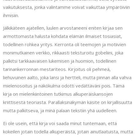
vaikutuksesta, jonka valintamme voivat vaikuttaa ympäröiviin
ihmisiin.
Jälkikäteen ajatellen, luulen arvostaneeni eniten kirjaa sen
armottomasta halusta kohdata elämän ilmaiset tosiasiat,
todellinen rohkea yritys. Kerronta oli teemojen ja motiivien
monimutkainen verkko, rikkaasti teksturoitu gobeliini, joka
palkitsi tarkkaavaisen lukemisen ja huomion, todellinen
tarinankerronnan mestariteos. Kirjoitus oli pehmeä,
liehuvuinen aalto, joka lansi ja hertteli, mutta pinnan alla vahva
mielenosoitus ja näkökulma odotti vedättäväni pois. Tämä
kirja on mielenkiintoinen tutkimus alkuperäiskansojen
kriittisestä teoriasta. Parallaksinäkymän käsite on kirjallisuutta
mutta palkitseva, ja minä palaan tekstiin yhä uudelleen.
Ei ole usein, että kirja voi saada minut tuntemaan, että
kokeilen jotain todella alkuperäistä, jotain ainutlaatuista, mutta