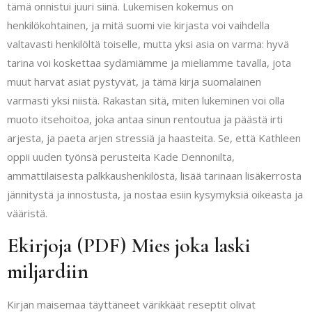
tämä onnistui juuri siinä. Lukemisen kokemus on
henkilökohtainen, ja mitä suomi vie kirjasta voi vaihdella
valtavasti henkilöltä toiselle, mutta yksi asia on varma: hyvä
tarina voi koskettaa sydämiämme ja mieliamme tavalla, jota
muut harvat asiat pystyvät, ja tämä kirja suomalainen
varmasti yksi niistä. Rakastan sitä, miten lukeminen voi olla
muoto itsehoitoa, joka antaa sinun rentoutua ja päästä irti
arjesta, ja paeta arjen stressiä ja haasteita. Se, että Kathleen
oppii uuden työnsä perusteita Kade Dennonilta,
ammattilaisesta palkkaushenkilöstä, lisää tarinaan lisäkerrosta
jännitystä ja innostusta, ja nostaa esiin kysymyksiä oikeasta ja
vääristä.
Ekirjoja (PDF) Mies joka laski
miljardiin
Kirjan maisemaa täyttäneet värikkäät reseptit olivat