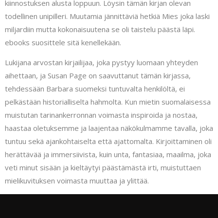
kiinnostuksen alusta loppuun. Löysin tämän kirjan olevan
todellinen unipilleri. Muutamia jännittäviä hetkiä Mies joka laski
miljardiin mutta kokonaisuutena se oli taistelu päästä läpi.
ebooks suosittele sitä kenellekään.
Lukijana arvostan kirjailijaa, joka pystyy luomaan yhteyden
aihettaan, ja Susan Page on saavuttanut tämän kirjassa,
tehdessään Barbara suomeksi tuntuvalta henkilöltä, ei
pelkästään historialliselta hahmolta. Kun mietin suomalaisessa
muistutan tarinankerronnan voimasta inspiroida ja nostaa,
haastaa oletuksemme ja laajentaa näkökulmamme tavalla, joka
tuntuu sekä ajankohtaiselta että ajattomalta. Kirjoittaminen oli
herättävää ja immersiivista, kuin unta, fantasiaa, maailma, joka
veti minut sisään ja kieltäytyi päästämästä irti, muistuttaen
mielikuvituksen voimasta muuttaa ja ylittää.