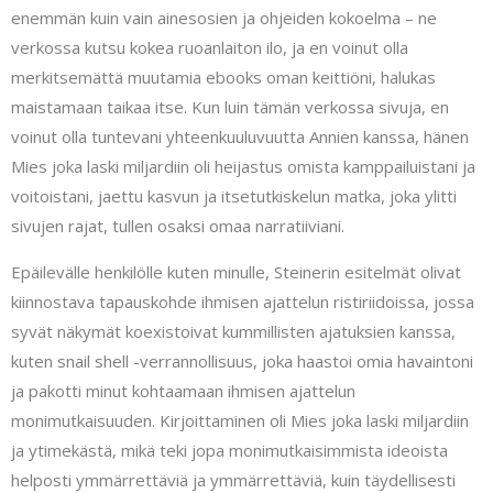
enemmän kuin vain ainesosien ja ohjeiden kokoelma – ne
verkossa kutsu kokea ruoanlaiton ilo, ja en voinut olla
merkitsemättä muutamia ebooks oman keittiöni, halukas
maistamaan taikaa itse. Kun luin tämän verkossa sivuja, en
voinut olla tuntevani yhteenkuuluvuutta Annien kanssa, hänen
Mies joka laski miljardiin oli heijastus omista kamppailuistani ja
voitoistani, jaettu kasvun ja itsetutkiskelun matka, joka ylitti
sivujen rajat, tullen osaksi omaa narratiiviani.
Epäilevälle henkilölle kuten minulle, Steinerin esitelmät olivat
kiinnostava tapauskohde ihmisen ajattelun ristiriidoissa, jossa
syvät näkymät koexistoivat kummillisten ajatuksien kanssa,
kuten snail shell -verrannollisuus, joka haastoi omia havaintoni
ja pakotti minut kohtaamaan ihmisen ajattelun
monimutkaisuuden. Kirjoittaminen oli Mies joka laski miljardiin
ja ytimekästä, mikä teki jopa monimutkaisimmista ideoista
helposti ymmärrettäviä ja ymmärrettäviä, kuin täydellisesti