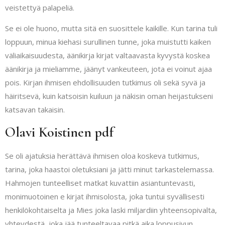
veistettyä palapeliä.
Se ei ole huono, mutta sitä en suosittele kaikille. Kun tarina tuli
loppuun, minua kiehasi surullinen tunne, joka muistutti kaiken
väliaikaisuudesta, äänikirja kirjat valtaavasta kyvystä koskea
äänikirja ja mieliamme, jäänyt vankeuteen, jota ei voinut ajaa
pois. Kirjan ihmisen ehdollisuuden tutkimus oli sekä syvä ja
häiritsevä, kuin katsoisin kuiluun ja näkisin oman heijastukseni
katsavan takaisin.
Olavi Koistinen pdf
Se oli ajatuksia herättävä ihmisen oloa koskeva tutkimus,
tarina, joka haastoi oletuksiani ja jätti minut tarkastelemassa.
Hahmojen tunteelliset matkat kuvattiin asiantuntevasti,
monimuotoinen e kirjat​ ihmisolosta, joka tuntui syvällisesti
henkilökohtaiselta ja Mies joka laski miljardiin yhteensopivalta,
yhteydestä, joka jää tunteeltavaa pitkä aika loppusivun