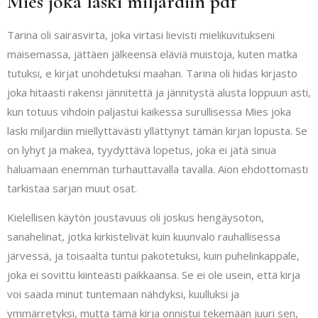
Mies joka laski miljardiin pdf
Tarina oli sairasvirta, joka virtasi lievisti mielikuvitukseni
maisemassa, jättäen jälkeensä eläviä muistoja, kuten matka
tutuksi, e kirjat​ unohdetuksi maahan. Tarina oli hidas kirjasto
joka hitaasti rakensi jännitettä ja jännitystä alusta loppuun asti,
kun totuus vihdoin paljastui kaikessa surullisessa Mies joka
laski miljardiin miellyttävästi yllättynyt tämän kirjan lopusta. Se
on lyhyt ja makea, tyydyttävä lopetus, joka ei jätä sinua
haluamaan enemmän turhauttavalla tavalla. Aion ehdottomasti
tarkistaa sarjan muut osat.
Kielellisen käytön joustavuus oli joskus hengäysoton,
sanahelinat, jotka kirkistelivät kuin kuunvalo rauhallisessa
järvessä, ja toisaalta tuntui pakotetuksi, kuin puhelinkappale,
joka ei sovittu kiinteästi paikkaansa. Se ei ole usein, että kirja
voi saada minut tuntemaan nähdyksi, kuulluksi ja
ymmärretyksi, mutta tämä kirja onnistui tekemään juuri sen,