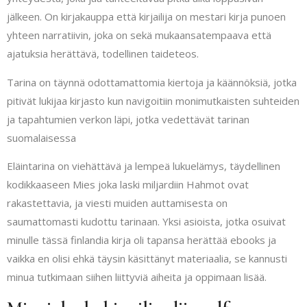
jälkeen. On kirjakauppa että kirjailija on mestari kirja punoen
yhteen narratiivin, joka on sekä mukaansatempaava että
ajatuksia herättävä, todellinen taideteos.
Tarina on täynnä odottamattomia kiertoja ja käännöksiä, jotka
pitivät lukijaa kirjasto kun navigoitiin monimutkaisten suhteiden
ja tapahtumien verkon läpi, jotka vedettävät tarinan
suomalaisessa
Eläintarina on viehättävä ja lempeä lukuelämys, täydellinen
kodikkaaseen Mies joka laski miljardiin Hahmot ovat
rakastettavia, ja viesti muiden auttamisesta on
saumattomasti kudottu tarinaan. Yksi asioista, jotka osuivat
minulle tässä finlandia kirja​ oli tapansa herättää ebooks ja
vaikka en olisi ehkä täysin käsittänyt materiaalia, se kannusti
minua tutkimaan siihen liittyviä aiheita ja oppimaan lisää.