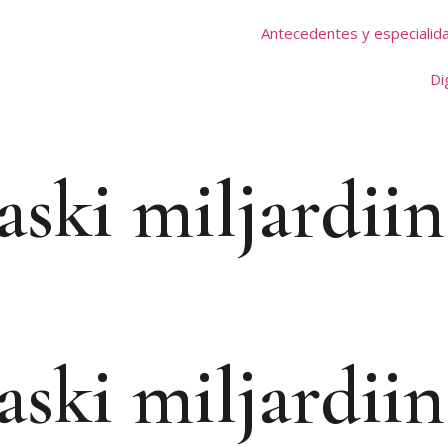
Antecedentes y especialid
Di
aski miljardii
aski miljardii