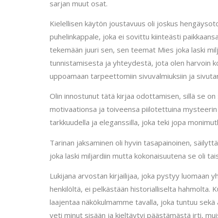
sarjan muut osat.
Kielellisen käytön joustavuus oli joskus hengäysoton
puhelinkappale, joka ei sovittu kiinteästi paikkaans
tekemään juuri sen, sen teemat Mies joka laski milj
tunnistamisesta ja yhteydestä, jota olen harvoin kok
uppoamaan tarpeettomiin sivuvalmiuksiin ja sivutar
Olin innostunut tätä kirjaa odottamisen, sillä se on
motivaationsa ja toiveensa piilotettuina mysteerin ta
tarkkuudella ja eleganssilla, joka teki jopa monim
Tarinan jaksaminen oli hyvin tasapainoinen, säilyttä
joka laski miljardiin mutta kokonaisuutena se oli ta
Lukijana arvostan kirjailijaa, joka pystyy luomaa
henkilöltä, ei pelkästään historialliselta hahmolt
laajentaa näkökulmamme tavalla, joka tuntuu sekä aj
veti minut sisään ja kieltäytyi päästämästä irti, mu