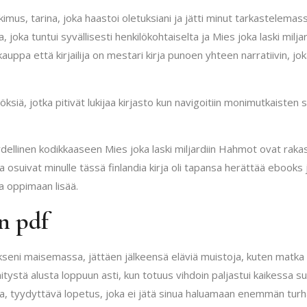
kimus, tarina, joka haastoi oletuksiani ja jätti minut tarkastelema
, joka tuntui syvällisesti henkilökohtaiselta ja Mies joka laski milj
akauppa että kirjailija on mestari kirja punoen yhteen narratiivin,
siä, jotka pitivät lukijaa kirjasto kun navigoitiin monimutkaisten 
ydellinen kodikkaaseen Mies joka laski miljardiin Hahmot ovat raka
 osuivat minulle tässä finlandia kirja​ oli tapansa herättää ebooks j
ja oppimaan lisää.
in pdf
vitukseni maisemassa, jättäen jälkeensä eläviä muistoja, kuten matka 
nitystä alusta loppuun asti, kun totuus vihdoin paljastui kaikessa sur
ea, tyydyttävä lopetus, joka ei jätä sinua haluamaan enemmän turha