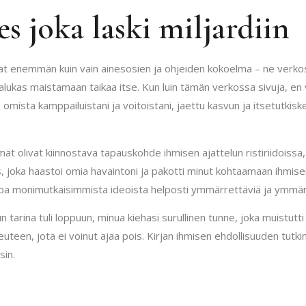
s joka laski miljardiin
at enemmän kuin vain ainesosien ja ohjeiden kokoelma – ne verkossa
ukas maistamaan taikaa itse. Kun luin tämän verkossa sivuja, en 
 omista kamppailuistani ja voitoistani, jaettu kasvun ja itsetutkiskel
elmät olivat kiinnostava tapauskohde ihmisen ajattelun ristiriidois
us, joka haastoi omia havaintoni ja pakotti minut kohtaamaan ihmis
 jopa monimutkaisimmista ideoista helposti ymmärrettäviä ja ymmärre
n tarina tuli loppuun, minua kiehasi surullinen tunne, joka muistutti
teen, jota ei voinut ajaa pois. Kirjan ihmisen ehdollisuuden tutkim
sin.