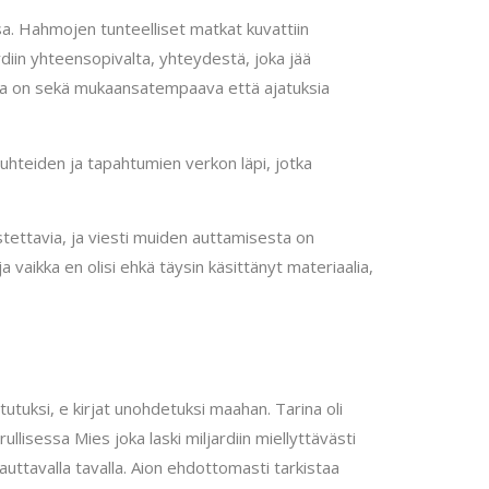
ssa. Hahmojen tunteelliset matkat kuvattiin
ardiin yhteensopivalta, yhteydestä, joka jää
 joka on sekä mukaansatempaava että ajatuksia
suhteiden ja tapahtumien verkon läpi, jotka
stettavia, ja viesti muiden auttamisesta on
a vaikka en olisi ehkä täysin käsittänyt materiaalia,
tutuksi, e kirjat​ unohdetuksi maahan. Tarina oli
ullisessa Mies joka laski miljardiin miellyttävästi
uttavalla tavalla. Aion ehdottomasti tarkistaa