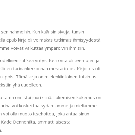
 sen hahmoihin. Kun käänsin sivuja, tunsin
ella epub kirja oli voimakas tutkimus ihmisyydestä,
me voivat vaikuttaa ympäröiviin ihmisiin.
todellinen rohkea yritys. Kerronta oli teemojen ja
llinen tarinankerronnan mestariteos. Kirjoitus oli
ni pois. Tämä kirja on mielenkiintoinen tutkimus
ekstiin yhä uudelleen.
tta tämä onnistui juuri siinä. Lukemisen kokemus on
yvä tarina voi koskettaa sydämiämme ja mieliamme
n voi olla muoto itsehoitoa, joka antaa sinun
ta Kade Dennonilta, ammattilaisesta
.