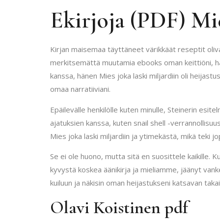
Ekirjoja (PDF) Mie
Kirjan maisemaa täyttäneet värikkäät reseptit oliv
merkitsemättä muutamia ebooks oman keittiöni, hal
kanssa, hänen Mies joka laski miljardiin oli heijastus
omaa narratiiviani.
Epäilevälle henkilölle kuten minulle, Steinerin esit
ajatuksien kanssa, kuten snail shell -verrannollisu
Mies joka laski miljardiin ja ytimekästä, mikä teki
Se ei ole huono, mutta sitä en suosittele kaikille. Ku
kyvystä koskea äänikirja ja mieliamme, jäänyt vankeu
kuiluun ja näkisin oman heijastukseni katsavan takai
Olavi Koistinen pdf