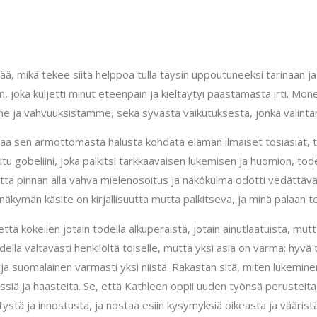
ä, mikä tekee siitä helppoa tulla täysin uppoutuneeksi tarinaan ja
, joka kuljetti minut eteenpäin ja kieltäytyi päästämästä irti. Mon
 ja vahvuuksistamme, sekä syvasta vaikutuksesta, jonka valintam
irjaa sen armottomasta halusta kohdata elämän ilmaiset tosiasiat, 
tu gobeliini, joka palkitsi tarkkaavaisen lukemisen ja huomion, tode
mutta pinnan alla vahva mielenosoitus ja näkökulma odotti vedättävä
inäkymän käsite on kirjallisuutta mutta palkitseva, ja minä palaan t
että kokeilen jotain todella alkuperäistä, jotain ainutlaatuista, mu
ihdella valtavasti henkilöltä toiselle, mutta yksi asia on varma: h
rja suomalainen varmasti yksi niistä. Rakastan sitä, miten lukemine
ressiä ja haasteita. Se, että Kathleen oppii uuden työnsä perustei
itystä ja innostusta, ja nostaa esiin kysymyksiä oikeasta ja vääristä