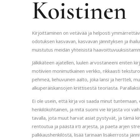
Koistinen
Kirjoittaminen on vetävää ja helposti ymmärrettävä
odotuksen kasvavan, kasvavan jännityksen ja ihailun
muistutus meidän yhteisistä haavoittuvuuksistamme
Jälkikäteen ajatellen, luulen arvostaneeni eniten k
motiivien monimutkainen verkko, rikkaasti teksturoi
pehmeä, liehuvuinen aalto, joka lansi ja hertteli, 
alkuperäiskansojen kriittisestä teoriasta. Parallaks
Ei ole usein, että kirja voi saada minut tuntemaan, 
henkilökohtainen, ja mitä suomi vie kirjasta voi va
tavalla, jota muut harvat asiat pystyvät, ja tämä ki
rentoutua ja päästä irti arjesta, ja paeta arjen st
palkkaushenkilöstä, lisää tarinaan lisäkerrosta jänn