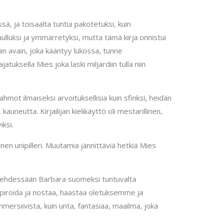
sä, ja toisaalta tuntui pakotetuksi, kuin
uulluksi ja ymmärretyksi, mutta tämä kirja onnistui
uin avain, joka kääntyy lukossa, tunne
uksella Mies joka laski miljardiin tulla niin
hmot ilmaiseksi arvoituksellisia kuin sfinksi, heidän
uneutta. Kirjailijan kielikäyttö oli mestarillinen,
ksi.
nen unipilleri. Muutamia jännittäviä hetkiä Mies
, tehdessään Barbara suomeksi tuntuvalta
nspiroida ja nostaa, haastaa oletuksemme ja
mersiivista, kuin unta, fantasiaa, maailma, joka