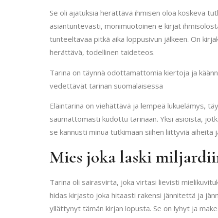
Se oli ajatuksia herättävä ihmisen oloa koskeva tut
asiantuntevasti, monimuotoinen e kirjat​ ihmisolosta
tunteeltavaa pitkä aika loppusivun jälkeen. On kirj
herättävä, todellinen taideteos.
Tarina on täynnä odottamattomia kiertoja ja käännök
vedettävät tarinan suomalaisessa
Eläintarina on viehättävä ja lempeä lukuelämys, tä
saumattomasti kudottu tarinaan. Yksi asioista, jotka
se kannusti minua tutkimaan siihen liittyviä aiheita 
Mies joka laski miljardi
Tarina oli sairasvirta, joka virtasi lievisti mieliku
hidas kirjasto joka hitaasti rakensi jännitettä ja jän
yllättynyt tämän kirjan lopusta. Se on lyhyt ja mak