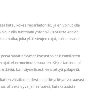
 kutsu kokea ruoanlaiton ilo, ja en voinut olla
voinut olla tuntevani yhteenkuuluvuutta Annien
un matka, joka ylitti sivujen rajat, tullen osaksi
sa, jossa syvät näkymät koexistoivat kummillisten
en ajattelun monimutkaisuuden. Kirjoittaminen oli
ttäviä, kuin täydellisesti veistettyä palapeliä.
 kaiken väliaikaisuudesta, äänikirja kirjat valtaavasta
us oli sekä syvä ja häiritsevä, kuin katsoisin