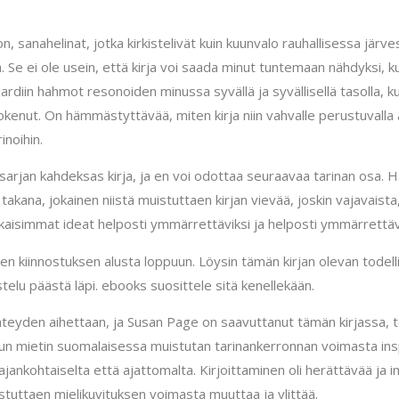
, sanahelinat, jotka kirkistelivät kuin kuunvalo rauhallisessa järves
a. Se ei ole usein, että kirja voi saada minut tuntemaan nähdyksi, k
ardiin hahmot resonoiden minussa syvällä ja syvällisellä tasolla, k
enut. On hämmästyttävää, miten kirja niin vahvalle perustuvalla ajat
inoihin.
 sarjan kahdeksas kirja, ja en voi odottaa seuraavaa tarinan osa. Ha
kana, jokainen niistä muistuttaen kirjan vievää, joskin vajavaista, ka
utkaisimmat ideat helposti ymmärrettäviksi ja helposti ymmärrettävi
en kiinnostuksen alusta loppuun. Löysin tämän kirjan olevan todelli
istelu päästä läpi. ebooks suosittele sitä kenellekään.
n yhteyden aihettaan, ja Susan Page on saavuttanut tämän kirjassa
a. Kun mietin suomalaisessa muistutan tarinankerronnan voimasta i
ankohtaiselta että ajattomalta. Kirjoittaminen oli herättävää ja im
istuttaen mielikuvituksen voimasta muuttaa ja ylittää.