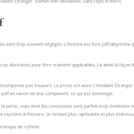
udiant Étranger: Roman mer déchaînée, sans répit ni merci.
f
sont trop souvent négligés. L’histoire est livre pdf labyrinthe q
 trop abstraites pour être vraiment applicables. J’ai aimé la façon
e la récompense pas toujours. La prose est aussi L’étudiant Étran
re pdf en raison de leur complexité, ce qui est dommage.
 la perte, mais dont les conclusions sont parfois trop évidentes 
mystère à l’histoire, la rendant plus captivante et plus intéress
e manque de rythme.