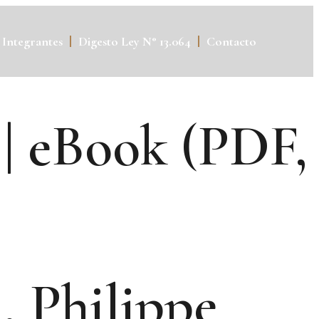
Integrantes
Digesto Ley N° 13.064
Contacto
 | eBook (PDF,
, Philippe