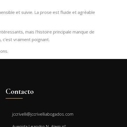
sible et suivie. La prose est fluide et agréable
intéressants, mais l’histoire principale manque de
, c’est vraiment poignant.
ions.
Contacto
jccrivelli@jccrivelliabogados.com
Avenida Leandro N. Alem nº