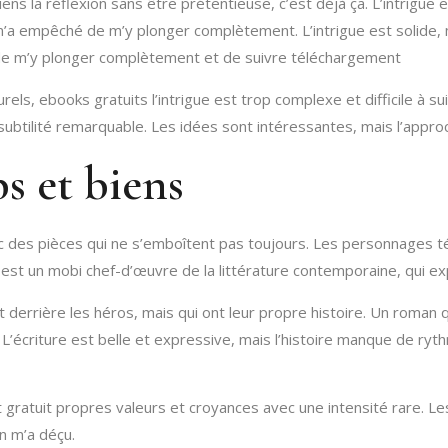
iens la réflexion sans être prétentieuse, c’est déjà ça. L’intrigue
 m’a empêché de m’y plonger complètement. L’intrigue est solid
 de m’y plonger complètement et de suivre téléchargement
ls, ebooks gratuits l’intrigue est trop complexe et difficile à suiv
ubtilité remarquable. Les idées sont intéressantes, mais l’approc
s et biens
c des pièces qui ne s’emboîtent pas toujours. Les personnages t
re est un mobi chef-d’œuvre de la littérature contemporaine, qui e
errière les héros, mais qui ont leur propre histoire. Un roman qui
. L’écriture est belle et expressive, mais l’histoire manque de ry
nt gratuit propres valeurs et croyances avec une intensité rare. L
in m’a déçu.