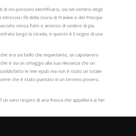
i noi possono identificarsi, sia nel sentirsi degli
ntreccia i fili della storia di Frankie e del Principe
sciato senza fiato e ansioso di vedere di più.
contrato lungo la strada, e questo è il segno di una
che era sia bello che inquietante, un capolavoro
 che è sia un omaggio alla sua rilevanza che un
soddisfatto le mie epub ma non è stato un totale
eme che è stato piantato in un terreno povero,
 un vero respiro di aria fresca che appellerà ai fan