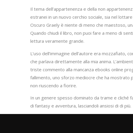
Il tema dell’appartenenza e della non appartenenza 
estranei in un nuovo cerchio sociale, sia nel lottare 
Oscuro Graely è niente di meno che maestoso, una d
Quando chiudi il libro, non puoi fare a meno di senti
lettura veramente grande.
L’uso dell’immagine dell’autore era mozzafiato, co
che parlava direttamente alla mia anima. L’ambienta
triste commento alla mancanza ebooks online progr
fallimento, uno sforzo mediocre che ha mostrato
non riuscendo a fiorire.
In un genere spesso dominato da trame e cliché famil
di fantasy e avventura, lasciandoli ansiosi di di più.