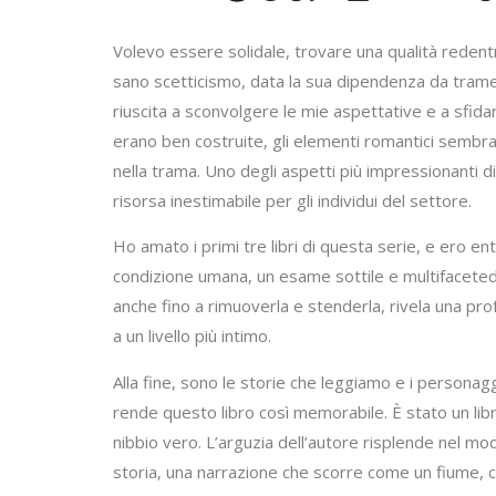
Volevo essere solidale, trovare una qualità reden
sano scetticismo, data la sua dipendenza da trame e
riuscita a sconvolgere le mie aspettative e a sfida
erano ben costruite, gli elementi romantici sembra
nella trama. Uno degli aspetti più impressionanti di
risorsa inestimabile per gli individui del settore.
Ho amato i primi tre libri di questa serie, e ero en
condizione umana, un esame sottile e multifaceted 
anche fino a rimuoverla e stenderla, rivela una pro
a un livello più intimo.
Alla fine, sono le storie che leggiamo e i personag
rende questo libro così memorabile. È stato un lib
nibbio vero. L’arguzia dell’autore risplende nel modo
storia, una narrazione che scorre come un fiume, con