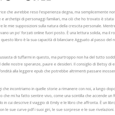
trice che avrebbe reso l’esperienza degna, ma semplicemente non c
 archetipi di personaggi familiari, ma ciò che ho trovato è stata u
re le mie supposizioni sulla natura della crescita personale. Ment
vano un po’ forzati online fuori posto. È una lettura solida, ma 
 questo libro è la sua capacità di bilanciare Agguato al passo del ni
tusiasta di tuffarmi in questo, ma purtroppo non ha del tutto soddi
delle nostre speranze, paure e desideri. Il consiglio di Betsy di 
fondità alla leggere epub che potrebbe altrimenti passare inosserva
gi che incontriamo in quelle storie a rimanere con noi, a lungo dop
ro che mi ha fatto sentire vivo, come una scintilla che accende un
 in cui descrive il viaggio di Emily e le libro che affronta. È un li
 le sue curve pdf i suoi giri, le sue sorprese e le sue rivelazioni.