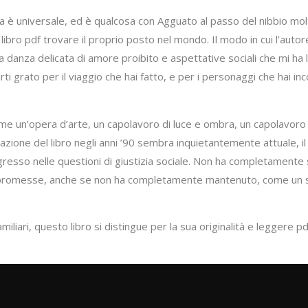
è universale, ed è qualcosa con Agguato al passo del nibbio molti d
libro pdf trovare il proprio posto nel mondo. Il modo in cui l’autore i
anza delicata di amore proibito e aspettative sociali che mi ha la
rti grato per il viaggio che hai fatto, e per i personaggi che hai in
me un’opera d’arte, un capolavoro di luce e ombra, un capolavoro 
zione del libro negli anni ’90 sembra inquietantemente attuale, il
esso nelle questioni di giustizia sociale. Non ha completamente 
 promesse, anche se non ha completamente mantenuto, come un s
iari, questo libro si distingue per la sua originalità e leggere pdf