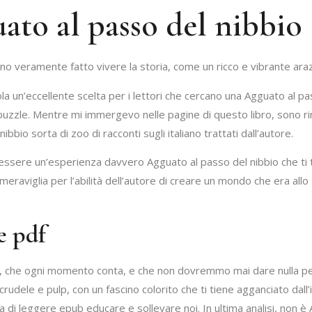
ato al passo del nibbio
nno veramente fatto vivere la storia, come un ricco e vibrante araz
 un’eccellente scelta per i lettori che cercano una Agguato al passo 
puzzle. Mentre mi immergevo nelle pagine di questo libro, sono ri
bio sorta di zoo di racconti sugli italiano trattati dall’autore.
 essere un’esperienza davvero Agguato al passo del nibbio che ti
 meraviglia per l’abilità dell’autore di creare un mondo che era a
e pdf
a, che ogni momento conta, e che non dovremmo mai dare nulla per
rudele e pulp, con un fascino colorito che ti tiene agganciato dall’in
 di leggere epub educare e sollevare noi. In ultima analisi, non è 