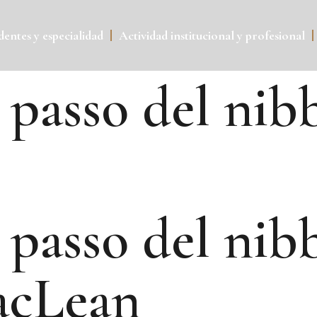
entes y especialidad
Actividad institucional y profesional
 passo del nib
passo del nibb
acLean