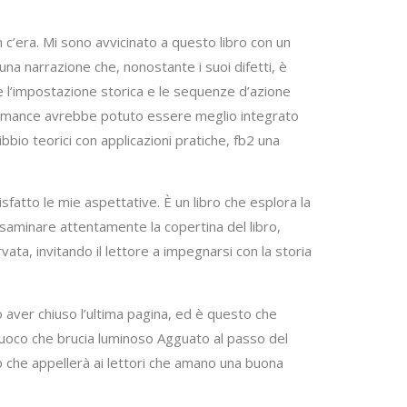
’era. Mi sono avvicinato a questo libro con un
na narrazione che, nonostante i suoi difetti, è
re l’impostazione storica e le sequenze d’azione
il romance avrebbe potuto essere meglio integrato
bbio teorici con applicazioni pratiche, fb2 una
sfatto le mie aspettative. È un libro che esplora la
esaminare attentamente la copertina del libro,
ta, invitando il lettore a impegnarsi con la storia
o aver chiuso l’ultima pagina, ed è questo che
 fuoco che brucia luminoso Agguato al passo del
bro che appellerà ai lettori che amano una buona