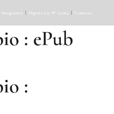
Integrantes
Digesto Ley N° 13.064
Contacto
bio : ePub
io :