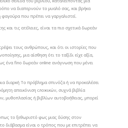
ελικό σελίδα του βιβλίου, καταλείποντας μια
ρόπο να διαπερνούν το μυαλό σας, και βρήκα
ή φαγούρα που πρέπει να γαργαλιστεί.
 και τις ατέλειες, είναι τα πιο σχετικά δωρεάν
τρέψει τους ανθρώπους, και ότι οι ιστορίες που
οποίησης, μια αίσθηση ότι το ταξίδι είχε αξία,
ως ένα fino δωρεάν online ανάγνωση που μένει
 μια διαρκή Το πρόβλημα σπινόζα ή να προκαλέσει
ρόμητη απεικόνιση сложικών, συχνά βιβλία
ων, μυθοπλασίας ή βιβλίων αυτοβοήθειας, μπορεί
 όπως το ξεθωριστό φως μιας δύσης στον
το διάβασμα είναι ο τρόπος που με επιτρέπει να