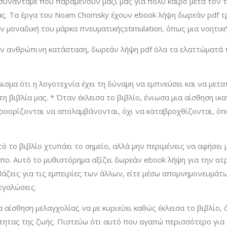
συναντάμε που παραμένουν μαζί μας για πολύ καιρό μετά τον τ
ας. Τα έργα του Noam Chomsky έχουν ebook λήψη δωρεάν pdf τ
 μοναδική του μάρκα πνευματικήςstimulation, όπως μια νοητικ
ην ανθρώπινη κατάσταση, δωρεάν λήψη pdf όλα τα ελαττώματά της
ισμα ότι η λογοτεχνία έχει τη δύναμη να εμπνεύσει και να μετα
 βιβλία μας. * Όταν έκλεισα το βιβλίο, ένιωσα μια αίσθηση ικαν
προορίζονται να απολαμβάνονται, όχι να καταβροχθίζονται, όπ
τό το βιβλίο χτυπάει το σημείο, αλλά μην περιμένεις να αφήσει
πο. Αυτό το μυθιστόρημα αξίζει δωρεάν ebook λήψη για την ατ
βάζεις για τις εμπειρίες των άλλων, είτε μέσω απομνημονευμάτ
εγαλώσεις.
αίσθηση μελαγχολίας να με κυριεύει καθώς έκλεισα το βιβλίο,
τητας της ζωής. Πιστεύω ότι αυτό που αγαπώ περισσότερο για 