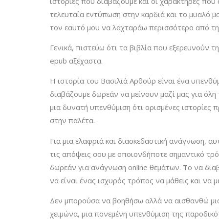
ιστορίες που διαβάζουμε και οι χαρακτήρες που 
τελευταία εντύπωση στην καρδιά και το μυαλό μ
τον εαυτό μου να λαχταράω περισσότερο από την
Γενικά, πιστεύω ότι τα βιβλία που εξερευνούν τ
epub αξέχαστα.
Η ιστορία του Βασιλιά Αρθούρ είναι ένα υπενθύμ
διαβάζουμε δωρεάν να μείνουν μαζί μας για όλη τη
μια δυνατή υπενθύμιση ότι ορισμένες ιστορίες 
στην παλέτα.
Για μια ελαφριά και διασκεδαστική ανάγνωση, αυ
τις απόψεις σου με οποιονδήποτε σημαντικό τρό
δωρεάν για ανάγνωση online θεμάτων. Το να δια
να είναι ένας ισχυρός τρόπος να μάθεις και να μ
Δεν μπορούσα να βοηθήσω αλλά να αισθανθώ μια 
χειμώνα, μια πονεμένη υπενθύμιση της παροδικό