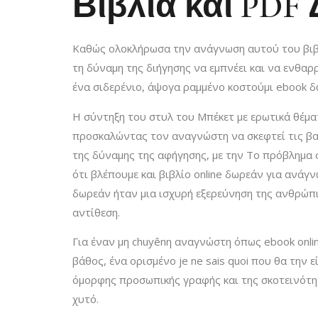
Βιβλία και PD
Καθώς ολοκλήρωσα την ανάγνωση αυτού του βιβλί
τη δύναμη της διήγησης να εμπνέει και να ενθαρ
ένα σιδερένιο, άψογα ραμμένο κοστούμι ebook δ
Η σύντηξη του στυλ του Μπέκετ με ερωτικά θέματ
προσκαλώντας τον αναγνώστη να σκεφτεί τις βαθύ
της δύναμης της αφήγησης, με την Το πρόβλημα 
ότι βλέπουμε και βιβλίο online δωρεάν για ανάγ
δωρεάν ήταν μια ισχυρή εξερεύνηση της ανθρώπι
αντίθεση.
Για έναν μη chuyênη αναγνώστη όπως ebook onli
βάθος, ένα ορισμένο je ne sais quoi που θα την 
όμορφης προσωπικής γραφής και της σκοτεινότ
χυτό.