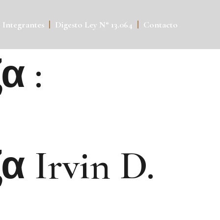
Integrantes
Digesto Ley N° 13.064
Contacto
α :
Irvin D.