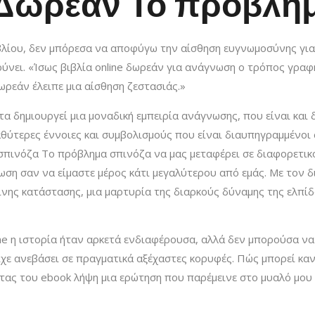
F Δωρεάν Το πρόβλη
ου, δεν μπόρεσα να αποφύγω την αίσθηση ευγνωμοσύνης για τη
ρύνει. «Ίσως βιβλία online δωρεάν για ανάγνωση ο τρόπος γρα
ωρεάν έλειπε μια αίσθηση ζεστασιάς.»
α δημιουργεί μια μοναδική εμπειρία ανάγνωσης, που είναι και δ
τερες έννοιες και συμβολισμούς που είναι διαυπηγραμμένοι στ
σπινόζα Το πρόβλημα σπινόζα να μας μεταφέρει σε διαφορετικο
νωση σαν να είμαστε μέρος κάτι μεγαλύτερου από εμάς. Με τον 
νης κατάστασης, μια μαρτυρία της διαρκούς δύναμης της ελπίδ
ne η ιστορία ήταν αρκετά ενδιαφέρουσα, αλλά δεν μπορούσα να
είχε ανεβάσει σε πραγματικά αξέχαστες κορυφές. Πώς μπορεί καν
ητας του ebook λήψη μια ερώτηση που παρέμεινε στο μυαλό μ