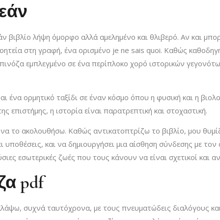
ρεάν
 βιβλίο λήψη όμορφο αλλά αμελημένο και θλιβερό. Αν και μπορε
οητεία στη γραφή, ένα ορισμένο je ne sais quoi. Καθώς καθοδη
πινόζα εμπλεγμένο σε ένα περίπλοκο χορό ιστορικών γεγονότων
ναι ένα ορμητικό ταξίδι σε έναν κόσμο όπου η φυσική και η βιο
ης επιστήμης, η ιστορία είναι παρατρεπτική και στοχαστική.
να το ακολουθήσω. Καθώς αντικατοπτρίζω το βιβλίο, μου θυμίζε
 υποθέσεις, και να δημιουργήσει μια αίσθηση σύνδεσης με τον 
ύσιες εσωτερικές ζωές που τους κάνουν να είναι σχετικοί και α
α pdf
κλάψω, συχνά ταυτόχρονα, με τους πνευματώδεις διαλόγους και τ