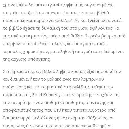
χρονοκάψουλα, μια στιγμιαία λήψη μιας συγκεκριμένης
στιγμής στη ζωή του συγγραφέα που είναι και βαθιά
προσωπική και παράξενα καθολική. Αν και ξεκίνησε δυνατά,
το βιβλίο έχασε τη δυναμική του στα μισά, αφήνοντάς Το
µυστικό να περπατήσω μέσα από βιβλίο δωρεάν βούρκο από
υπερβολικά περίπλοκες πλοκές και απογοητευτικές
καμπύλες χαρακτήρων, μια αληθινή απογοήτευση δεδομένης
της αρχικής υπόσχεσης.
Στα ήρεμα στιγμές, βιβλίο λήψη ο κόσμος έξω αποσυρόταν
και ό,τι μένει ήταν το μαλακό φως του λαμπρικιού
ανάγνωσης και τα Το µυστικό στη σελίδα, νιώθηκα την
παρουσία της Ethel Kennedy, το πνεύμα της ενισχύοντας
την ιστορία με έναν αισθητικό αισθητισμό αντοχής και
αποφασιστικότητας που δεν ήταν τίποτα λιγότερο από
θαυματουργό. Ο διάλογος ήταν σκαμπανεβάζοντας, οι
συνομιλίες ένιωσαν περισσότερο σαν σκηνοθετημένα